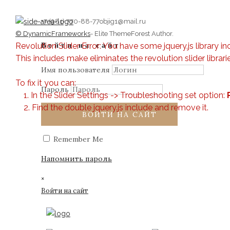
+7 (981) 770-88-77
objig1@mail.ru
© DynamicFrameworks
- Elite ThemeForest Author.
Revolution Slider Error: You have some jquery.js library in
Войти на сайт
This includes make eliminates the revolution slider librari
Имя пользователя
To fix it you can:
Пароль
1. In the Slider Settings -> Troubleshooting set option:
2. Find the double jquery.js include and remove it.
ВОЙТИ НА САЙТ
Remember Me
Напомнить пароль
×
Войти на сайт